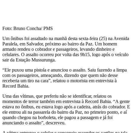
Foto: Bruno Concha/ PMS
Um ônibus foi assaltado na manhã desta sexta-feira (25) na Avenida
Paralela, em Salvador, próximo ao bairro da Paz. Um homem
armado rendeu o cobrador e passageiros, levando dinheiro e
celulares. O assalto ocorreu por volta das 9h15, logo após o veículo
sair da Estação Mussurunga.
“Ele puxou uma pistola e anunciou o assalto. Saiu fazendo a limpa
com os passageiros, ameaçando, dizendo que quem não desse
receberia um tiro na cara”, relatou o motorista em entrevista à
Record Bahia.
Uma das vítimas, que preferiu não se identificar, relatou os
momentos de terror também em entrevista à Record Bahia. “A gente
estava no ônibus, eu estava logo após a cadeira, atrás do cobrador. E
ele entrou ali na passarela do bairro da Paz, no primeiro ponto, e aí
quando chegou na borboleta, ele pagou a passagem e já foi
anunciando o assalto”, descreveu.
A vítima entregou o celular e conseguiu esconder os cartões na tala