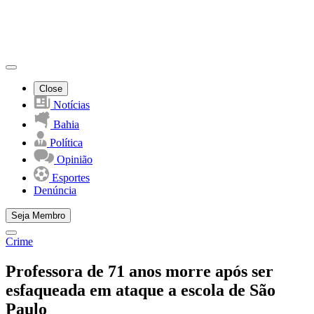
Close
Notícias
Bahia
Política
Opinião
Esportes
Denúncia
Seja Membro
Crime
Professora de 71 anos morre após ser
esfaqueada em ataque a escola de São
Paulo