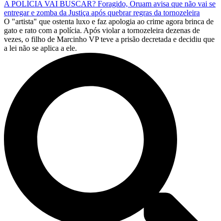
A POLÍCIA VAI BUSCAR? Foragido, Oruam avisa que não vai se
entregar e zomba da Justiça após quebrar regras da tornozeleira
O "artista" que ostenta luxo e faz apologia ao crime agora brinca de
gato e rato com a polícia. Após violar a tornozeleira dezenas de
vezes, o filho de Marcinho VP teve a prisão decretada e decidiu que
a lei não se aplica a ele.