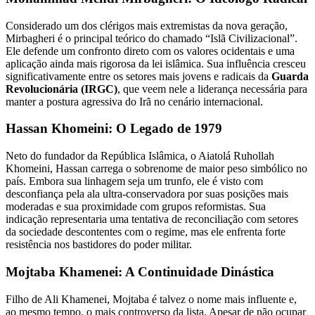
Considerado um dos clérigos mais extremistas da nova geração,
Mirbagheri é o principal teórico do chamado “Islã Civilizacional”.
Ele defende um confronto direto com os valores ocidentais e uma
aplicação ainda mais rigorosa da lei islâmica. Sua influência cresceu
significativamente entre os setores mais jovens e radicais da
Guarda
Revolucionária (IRGC)
, que veem nele a liderança necessária para
manter a postura agressiva do Irã no cenário internacional.
Hassan Khomeini: O Legado de 1979
Neto do fundador da República Islâmica, o Aiatolá Ruhollah
Khomeini, Hassan carrega o sobrenome de maior peso simbólico no
país. Embora sua linhagem seja um trunfo, ele é visto com
desconfiança pela ala ultra-conservadora por suas posições mais
moderadas e sua proximidade com grupos reformistas. Sua
indicação representaria uma tentativa de reconciliação com setores
da sociedade descontentes com o regime, mas ele enfrenta forte
resistência nos bastidores do poder militar.
Mojtaba Khamenei: A Continuidade Dinástica
Filho de Ali Khamenei, Mojtaba é talvez o nome mais influente e,
ao mesmo tempo, o mais controverso da lista. Apesar de não ocupar