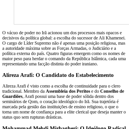
O vácuo de poder no Irã acionou um dos processos mais opacos e
decisivos da política global: a escolha do sucessor de Ali Khamenei.
O cargo de Líder Supremo não é apenas uma posição religiosa, mas
a autoridade máxima sobre as Forças Armadas, o Judiciário e a
política externa do país. Quatro figuras emergem como os nomes de
maior peso para herdar o comando da República Islâmica, cada uma
representando uma facção distinta do poder iraniano.
Alireza Arafi: O Candidato do Estabelecimento
Alireza Arafi é visto como a escolha de continuidade para o clero
tradicional. Membro da
Assembleia dos Peritos
e do
Conselho de
Guardiões
, Arafi possui uma base de poder sólida dentro dos
seminários de Qom, o coração ideológico do Irã. Sua trajetória é
marcada pela gestão das instituições de ensino religioso, o que o
torna um nome de confiança para a elite clerical que deseja manter o
status quo sem rupturas drásticas.
Mohammad Mehdi Mirbagheri: O Ideólogo Radical