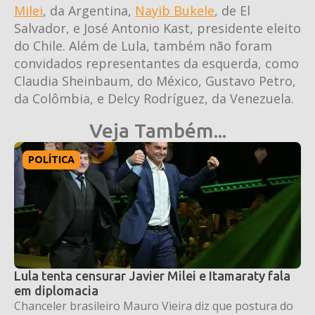
Milei
, da Argentina,
Nayib Bukele
, de El
Salvador, e José Antonio Kast, presidente eleito
do Chile. Além de Lula, também não foram
convidados representantes da esquerda, como
Claudia Sheinbaum, do México, Gustavo Petro,
da Colômbia, e Delcy Rodríguez, da Venezuela.
Veja Também...
POLÍTICA
Lula tenta censurar Javier Milei e Itamaraty fala
em diplomacia
Chanceler brasileiro Mauro Vieira diz que postura do