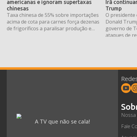
americanas e ignoram supertaxas
Irã continua
chinesas
Trump
Taxa chinesa de 55% sobre importações
O presidente 
acima de cota para carnes força dezenas
Donald Trump
de frigoríficos a paralisar produção e
governo de T
dar férias coletivas
ataques de re
“ficarão muito
em alvejar em
Ormuz — uma 
vitais para o
petróleo. O p
nesta […]
Redes
Sob
Nossa 
A TV que não se cala!
Fale C