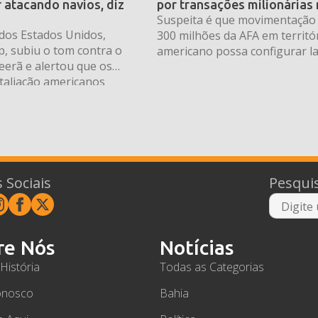
r atacando navios, diz
por transações milionárias
Suspeita é que movimentação
dos Estados Unidos,
300 milhões da AFA em territó
, subiu o tom contra o
americano possa configurar l
eerã e alertou que os
dinheiro ou fraude
taliação americanos
 piores” caso o Irã insista
barcações no Estreito de
das rotas marítimas mais
 comércio global de
ronunciamento foi feito
 Sociais
Pesqui
re Nós
Notícias
História
Todas as Categorias
onosco
Bahia