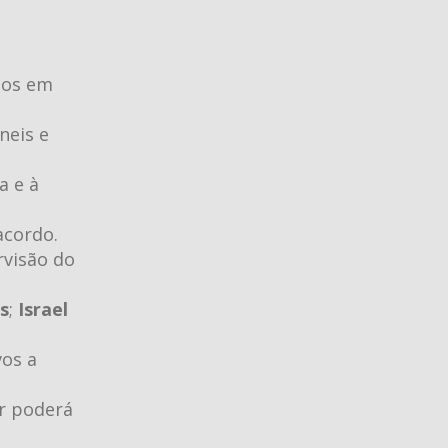
inos em
neis e
a e à
acordo.
rvisão do
os
;
Israel
vos a
ir poderá