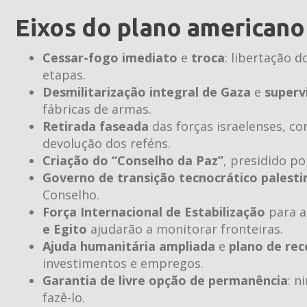
Eixos do plano americano
Cessar-fogo imediato
e
troca
: libertação d
etapas.
Desmilitarização integral de Gaza
e
superv
fábricas de armas.
Retirada faseada
das forças israelenses, c
devolução dos reféns.
Criação do “Conselho da Paz”
, presidido p
Governo de transição tecnocrático palesti
Conselho.
Força Internacional de Estabilização
para a
e Egito
ajudarão a monitorar fronteiras.
Ajuda humanitária ampliada
e
plano de re
investimentos e empregos.
Garantia de livre opção de permanência
: n
fazê-lo.