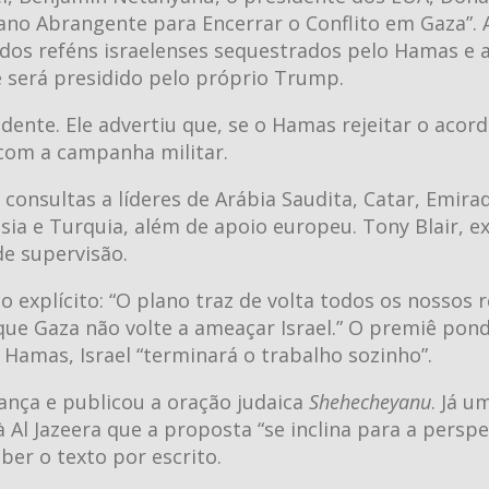
ano Abrangente para Encerrar o Conflito em Gaza”. 
dos reféns israelenses sequestrados pelo Hamas e a
e será presidido pelo próprio Trump.
idente. Ele advertiu que, se o Hamas rejeitar o acordo
 com a campanha militar.
onsultas a líderes de Arábia Saudita, Catar, Emira
ésia e Turquia, além de apoio europeu. Tony Blair, e
de supervisão.
 explícito: “O plano traz de volta todos os nossos r
ue Gaza não volte a ameaçar Israel.” O premiê pon
amas, Israel “terminará o trabalho sozinho”.
ança e publicou a oração judaica
Shehecheyanu
. Já u
l Jazeera que a proposta “se inclina para a perspe
ber o texto por escrito.