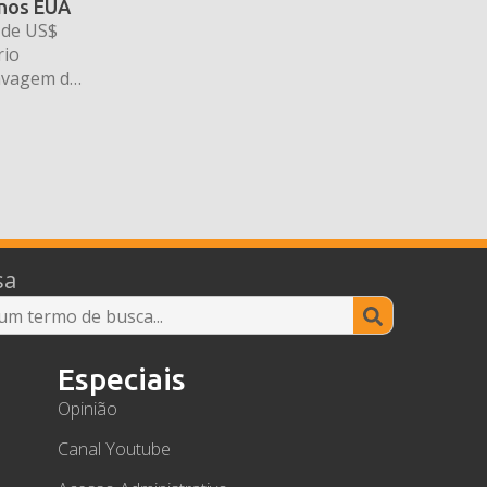
 nos EUA
 de US$
rio
avagem de
sa
Search
for:
Especiais
Opinião
Canal Youtube