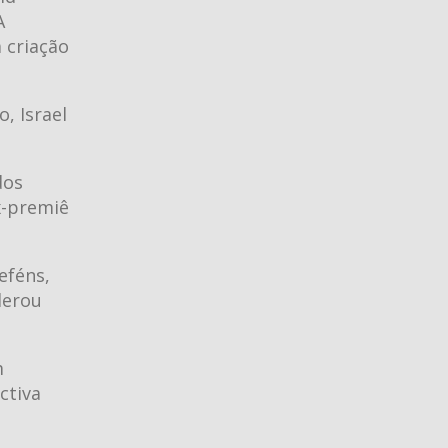
A
 criação
, Israel
dos
x-premiê
eféns,
derou
m
ctiva