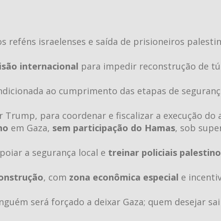
os reféns israelenses e saída de prisioneiros palest
isão internacional
para impedir reconstrução de tú
ondicionada ao cumprimento das etapas de seguranç
or Trump, para coordenar e fiscalizar a execução do 
no
em Gaza,
sem participação do Hamas
, sob supe
poiar a segurança local e
treinar policiais palestin
construção
, com
zona econômica especial
e incenti
inguém será forçado a deixar Gaza; quem desejar sa