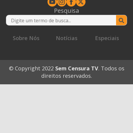
Pesquisa
Se
for
Sobre Nós
Notícias
Especiais
© Copyright 2022
Sem Censura TV
. Todos os
direitos reservados.