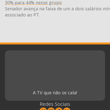
30% para 44% nesse grupo
Senador avança na faixa de um a dois salários mí
associado ao PT.
A TV que não se cala!
Redes Sociais