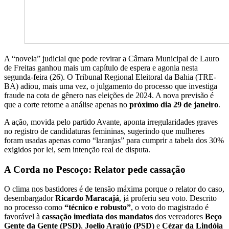
A “novela” judicial que pode revirar a Câmara Municipal de Lauro
de Freitas ganhou mais um capítulo de espera e agonia nesta
segunda-feira (26). O Tribunal Regional Eleitoral da Bahia (TRE-
BA) adiou, mais uma vez, o julgamento do processo que investiga
fraude na cota de gênero nas eleições de 2024. A nova previsão é
que a corte retome a análise apenas no
próximo dia 29 de janeiro
.
A ação, movida pelo partido Avante, aponta irregularidades graves
no registro de candidaturas femininas, sugerindo que mulheres
foram usadas apenas como “laranjas” para cumprir a tabela dos 30%
exigidos por lei, sem intenção real de disputa.
A Corda no Pescoço: Relator pede cassação
O clima nos bastidores é de tensão máxima porque o relator do caso,
desembargador
Ricardo Maracajá
, já proferiu seu voto. Descrito
no processo como
“técnico e robusto”
, o voto do magistrado é
favorável à
cassação imediata dos mandatos
dos vereadores
Beço
Gente da Gente (PSD)
,
Joelio Araújo (PSD)
e
Cézar da Lindóia