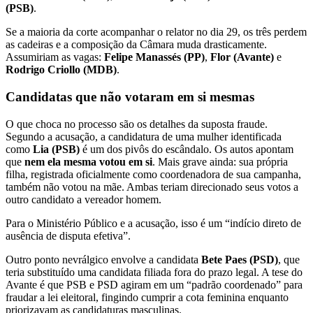
(PSB)
.
Se a maioria da corte acompanhar o relator no dia 29, os três perdem
as cadeiras e a composição da Câmara muda drasticamente.
Assumiriam as vagas:
Felipe Manassés (PP)
,
Flor (Avante)
e
Rodrigo Criollo (MDB)
.
Candidatas que não votaram em si mesmas
O que choca no processo são os detalhes da suposta fraude.
Segundo a acusação, a candidatura de uma mulher identificada
como
Lia (PSB)
é um dos pivôs do escândalo. Os autos apontam
que
nem ela mesma votou em si
. Mais grave ainda: sua própria
filha, registrada oficialmente como coordenadora de sua campanha,
também não votou na mãe. Ambas teriam direcionado seus votos a
outro candidato a vereador homem.
Para o Ministério Público e a acusação, isso é um “indício direto de
ausência de disputa efetiva”.
Outro ponto nevrálgico envolve a candidata
Bete Paes (PSD)
, que
teria substituído uma candidata filiada fora do prazo legal. A tese do
Avante é que PSB e PSD agiram em um “padrão coordenado” para
fraudar a lei eleitoral, fingindo cumprir a cota feminina enquanto
priorizavam as candidaturas masculinas.