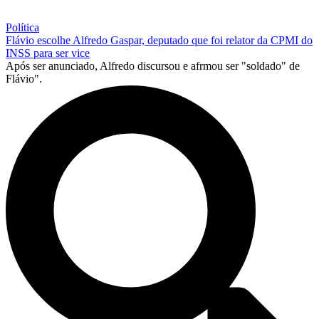
Política
Flávio escolhe Alfredo Gaspar, deputado que foi relator da CPMI do
INSS para ser vice
Após ser anunciado, Alfredo discursou e afrmou ser "soldado" de
Flávio".