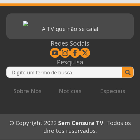
A TV que não se cala!
Redes Sociais
Pesquisa
Se
for
Sobre Nós
Notícias
Especiais
© Copyright 2022
Sem Censura TV
. Todos os
direitos reservados.