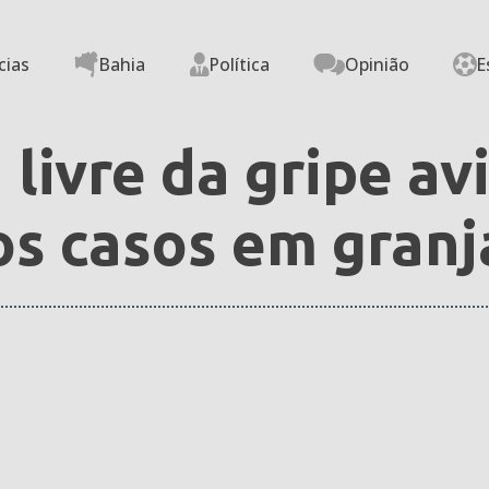
cias
Bahia
Política
Opinião
E
 livre da gripe av
os casos em granj