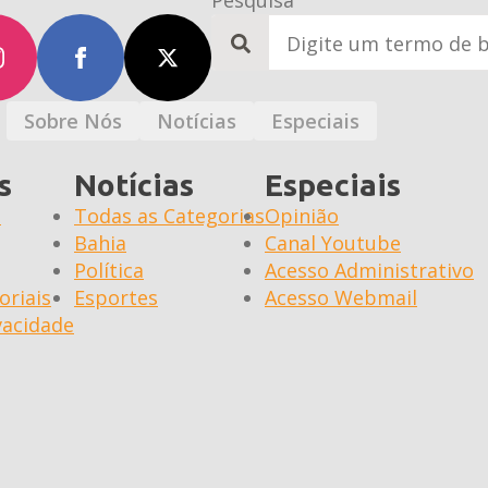
Pesquisa
Search
for:
Sobre Nós
Notícias
Especiais
s
Notícias
Especiais
a
Todas as Categorias
Opinião
Bahia
Canal Youtube
Política
Acesso Administrativo
oriais
Esportes
Acesso Webmail
ivacidade