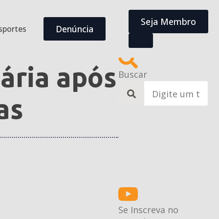
Seja Membro
Denúncia
sportes
iária após
Buscar
Search
for:
as
Se Inscreva no