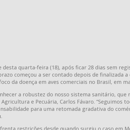
de desta quarta-feira (18), após ficar 28 dias sem re
 prazo começou a ser contado depois de finalizada a
foco da doença em aves comerciais no Brasil, em ma
nhecer a robustez do nosso sistema sanitário, que
a Agricultura e Pecuária, Carlos Fávaro. “Seguimos t
nsabilidade para uma retomada gradativa do comér
.
frenta restrições desde quando surgiu o caso em M