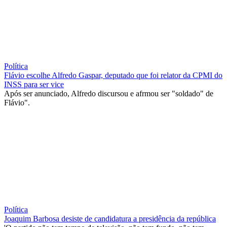
Política
Flávio escolhe Alfredo Gaspar, deputado que foi relator da CPMI do
INSS para ser vice
Após ser anunciado, Alfredo discursou e afrmou ser "soldado" de
Flávio".
Política
Joaquim Barbosa desiste de candidatura a presidência da república