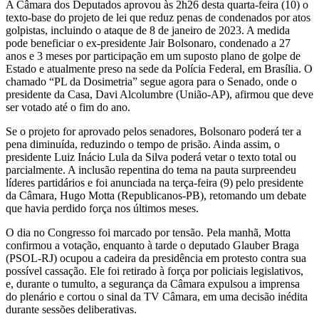
A Câmara dos Deputados aprovou às 2h26 desta quarta-feira (10) o
texto-base do projeto de lei que reduz penas de condenados por atos
golpistas, incluindo o ataque de 8 de janeiro de 2023. A medida
pode beneficiar o ex-presidente Jair Bolsonaro, condenado a 27
anos e 3 meses por participação em um suposto plano de golpe de
Estado e atualmente preso na sede da Polícia Federal, em Brasília. O
chamado “PL da Dosimetria” segue agora para o Senado, onde o
presidente da Casa, Davi Alcolumbre (União-AP), afirmou que deve
ser votado até o fim do ano.
Se o projeto for aprovado pelos senadores, Bolsonaro poderá ter a
pena diminuída, reduzindo o tempo de prisão. Ainda assim, o
presidente Luiz Inácio Lula da Silva poderá vetar o texto total ou
parcialmente. A inclusão repentina do tema na pauta surpreendeu
líderes partidários e foi anunciada na terça-feira (9) pelo presidente
da Câmara, Hugo Motta (Republicanos-PB), retomando um debate
que havia perdido força nos últimos meses.
O dia no Congresso foi marcado por tensão. Pela manhã, Motta
confirmou a votação, enquanto à tarde o deputado Glauber Braga
(PSOL-RJ) ocupou a cadeira da presidência em protesto contra sua
possível cassação. Ele foi retirado à força por policiais legislativos,
e, durante o tumulto, a segurança da Câmara expulsou a imprensa
do plenário e cortou o sinal da TV Câmara, em uma decisão inédita
durante sessões deliberativas.