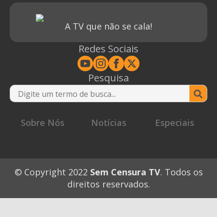
A TV que não se cala!
Redes Sociais
Pesquisa
Se
for
Sobre Nós
Notícias
Especiais
© Copyright 2022
Sem Censura TV
. Todos os
direitos reservados.