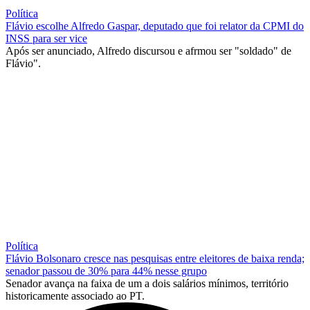
Política
Flávio escolhe Alfredo Gaspar, deputado que foi relator da CPMI do
INSS para ser vice
Após ser anunciado, Alfredo discursou e afrmou ser "soldado" de
Flávio".
Política
Flávio Bolsonaro cresce nas pesquisas entre eleitores de baixa renda;
senador passou de 30% para 44% nesse grupo
Senador avança na faixa de um a dois salários mínimos, território
historicamente associado ao PT.