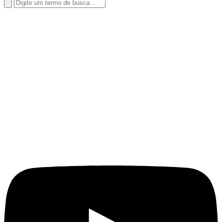
Search
for: