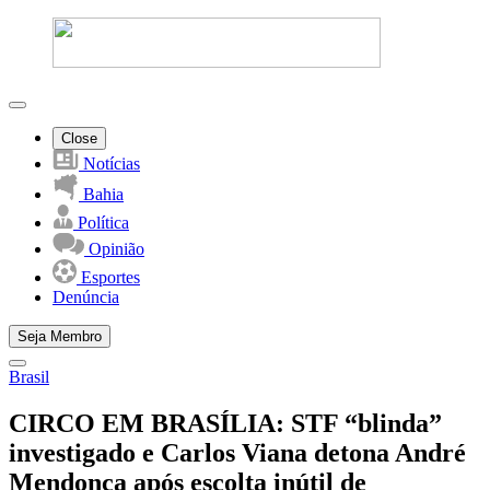
Close
Notícias
Bahia
Política
Opinião
Esportes
Denúncia
Seja Membro
Brasil
CIRCO EM BRASÍLIA: STF “blinda”
investigado e Carlos Viana detona André
Mendonça após escolta inútil de