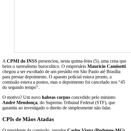
A
CPMI do INSS
presenciou, nesta quinta-feira (5), uma cena que
beira o surrealismo burocrático. O empresário
Maurício Camisotti
chegou a ser escoltado de um presídio em São Paulo até Brasília
para prestar depoimento. O aparato policial estava pronto, a
comissão estava a postos, mas o depoimento foi cancelado nos “45
do segundo tempo”.
O motivo? Um novo
habeas corpus
concedido pelo ministro
André Mendonça
, do Supremo Tribunal Federal (STF), que
garantiu ao investigado o direito de simplesmente não falar.
CPIs de Mãos Atadas
O presidente da comissão, senador
Carlos Viana (Podemos-MG)
,