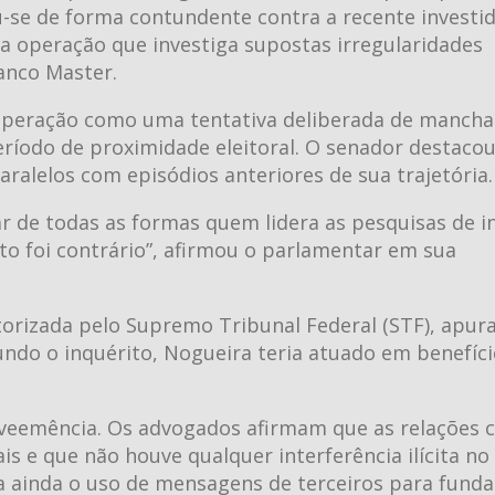
-se de forma contundente contra a recente investi
uma operação que investiga supostas irregularidades
Banco Master.
a operação como uma tentativa deliberada de mancha
íodo de proximidade eleitoral. O senador destacou
ralelos com episódios anteriores de sua trajetória.
r de todas as formas quem lidera as pesquisas de i
to foi contrário”, afirmou o parlamentar em sua
torizada pelo Supremo Tribunal Federal (STF), apura
undo o inquérito, Nogueira teria atuado em benefíc
veemência. Os advogados afirmam que as relações c
is e que não houve qualquer interferência ilícita no 
ca ainda o uso de mensagens de terceiros para fund