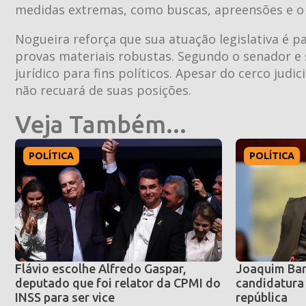
medidas extremas, como buscas, apreensões e o 
Nogueira reforça que sua atuação legislativa é p
provas materiais robustas. Segundo o senador e s
jurídico para fins políticos. Apesar do cerco judi
não recuará de suas posições.
Veja Também...
POLÍTICA
POLÍTICA
Flávio escolhe Alfredo Gaspar,
Joaquim Bar
deputado que foi relator da CPMI do
candidatura 
INSS para ser vice
república