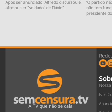
Após ser anunciado, Alfredo discursou e
'O partido nã
afrmou ser "soldado" de Flávio".
não tem fundo
presidente do
Redes
Sob
Nossa 
Fale C
Anunci
A TV que não se cala!