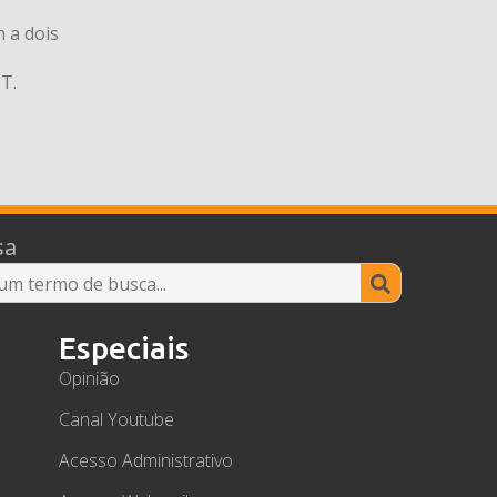
 a dois
T.
sa
Search
for:
Especiais
Opinião
Canal Youtube
Acesso Administrativo