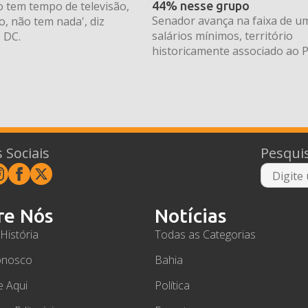
o tem tempo de televisão,
44% nesse grupo
Senador avança na faixa de um
, não tem nada', diz
salários mínimos, território
 DC.
historicamente associado ao P
 Sociais
Pesqui
re Nós
Notícias
História
Todas as Categorias
onosco
Bahia
e Aqui
Política