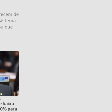
arecem de
 sistema
rou que
s
e baixa
30% para