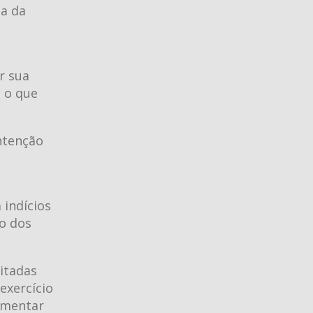
da da
r sua
 o que
ntenção
 indícios
io dos
itadas
exercício
amentar