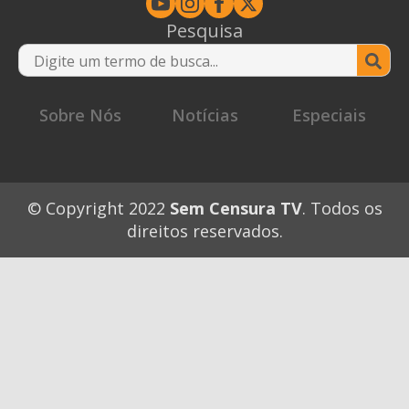
Pesquisa
Se
for
Sobre Nós
Notícias
Especiais
© Copyright 2022
Sem Censura TV
. Todos os
direitos reservados.