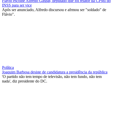
Flávio escolhe Alfredo Gaspar, deputado que foi relator da CPMI do
INSS para ser vice
Após ser anunciado, Alfredo discursou e afrmou ser "soldado" de
Flávio".
Política
Joaquim Barbosa desiste de candidatura a presidência da república
'O partido não tem tempo de televisão, não tem fundo, não tem
nada', diz presidente do DC.