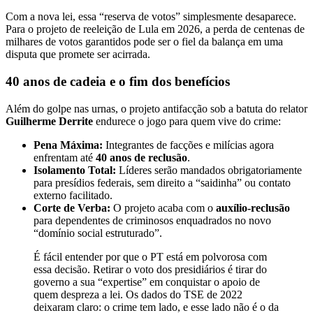
Com a nova lei, essa “reserva de votos” simplesmente desaparece.
Para o projeto de reeleição de Lula em 2026, a perda de centenas de
milhares de votos garantidos pode ser o fiel da balança em uma
disputa que promete ser acirrada.
40 anos de cadeia e o fim dos benefícios
Além do golpe nas urnas, o projeto antifacção sob a batuta do relator
Guilherme Derrite
endurece o jogo para quem vive do crime:
Pena Máxima:
Integrantes de facções e milícias agora
enfrentam até
40 anos de reclusão
.
Isolamento Total:
Líderes serão mandados obrigatoriamente
para presídios federais, sem direito a “saidinha” ou contato
externo facilitado.
Corte de Verba:
O projeto acaba com o
auxílio-reclusão
para dependentes de criminosos enquadrados no novo
“domínio social estruturado”.
É fácil entender por que o PT está em polvorosa com
essa decisão. Retirar o voto dos presidiários é tirar do
governo a sua “expertise” em conquistar o apoio de
quem despreza a lei. Os dados do TSE de 2022
deixaram claro: o crime tem lado, e esse lado não é o da