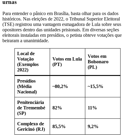
urnas
Para entender o pânico em Brasília, basta olhar para os dados
históricos. Nas eleições de 2022, o Tribunal Superior Eleitoral
(TSE) registrou uma vantagem esmagadora de Lula sobre seus
opositores dentro das unidades prisionais. Em diversas seções
eleitorais instaladas em presídios, o petista obteve votações que
beiraram a unanimidade.
Local de
Votos em
Votação
Votos em Lula
Bolsonaro
(Exemplos
(PT)
(PL)
2022)
Presídios
(Média
~80,2%
~15,5%
Nacional)
Penitenciária
de Tremembé
82%
11%
(SP)
Complexo de
85,5%
9,2%
Gericinó (RJ)