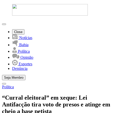
Close
Notícias
Bahia
Política
Opinião
Esportes
Denúncia
Seja Membro
Política
“Curral eleitoral” em xeque: Lei
Antifacção tira voto de presos e atinge em
cheio a base petista