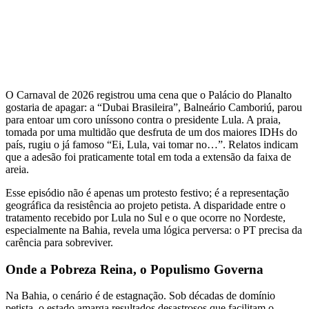
O Carnaval de 2026 registrou uma cena que o Palácio do Planalto
gostaria de apagar: a “Dubai Brasileira”, Balneário Camboriú, parou
para entoar um coro uníssono contra o presidente Lula. A praia,
tomada por uma multidão que desfruta de um dos maiores IDHs do
país, rugiu o já famoso “Ei, Lula, vai tomar no…”. Relatos indicam
que a adesão foi praticamente total em toda a extensão da faixa de
areia.
Esse episódio não é apenas um protesto festivo; é a representação
geográfica da resistência ao projeto petista. A disparidade entre o
tratamento recebido por Lula no Sul e o que ocorre no Nordeste,
especialmente na Bahia, revela uma lógica perversa: o PT precisa da
carência para sobreviver.
Onde a Pobreza Reina, o Populismo Governa
Na Bahia, o cenário é de estagnação. Sob décadas de domínio
petista, o estado amarga resultados desastrosos que facilitam o