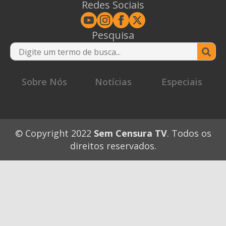
Redes Sociais
Pesquisa
Se
for
Sobre Nós
Notícias
Especiais
© Copyright 2022
Sem Censura TV
. Todos os
direitos reservados.