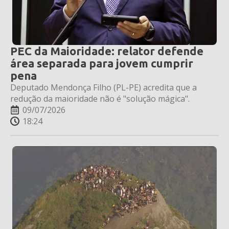
PEC da Maioridade: relator defende
área separada para jovem cumprir
pena
Deputado Mendonça Filho (PL-PE) acredita que a
redução da maioridade não é "solução mágica".
09/07/2026
18:24