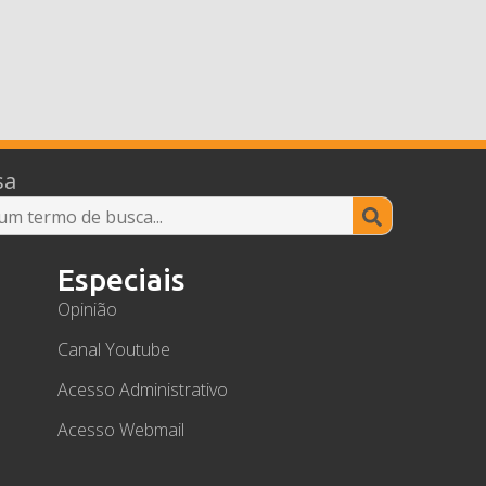
sa
Search
for:
Especiais
Opinião
Canal Youtube
Acesso Administrativo
Acesso Webmail