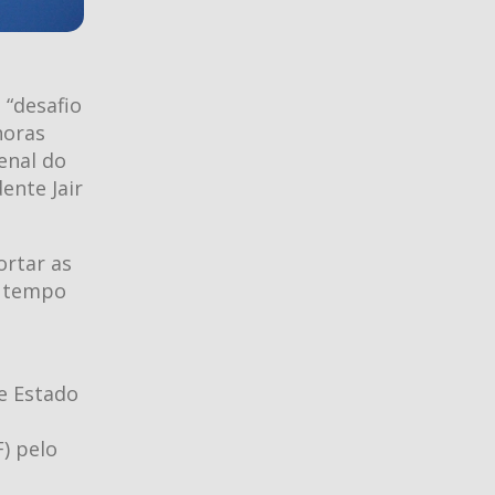
 “desafio
horas
enal do
ente Jair
ortar as
o tempo
e Estado
F) pelo