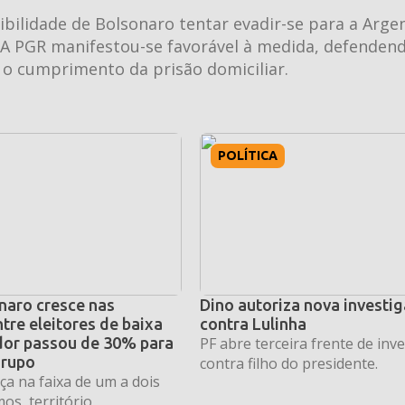
lidade de Bolsonaro tentar evadir-se para a Argen
 A PGR manifestou-se favorável à medida, defenden
o cumprimento da prisão domiciliar.
POLÍTICA
naro cresce nas
Dino autoriza nova investi
tre eleitores de baixa
contra Lulinha
dor passou de 30% para
PF abre terceira frente de inv
grupo
contra filho do presidente.
a na faixa de um a dois
os, território