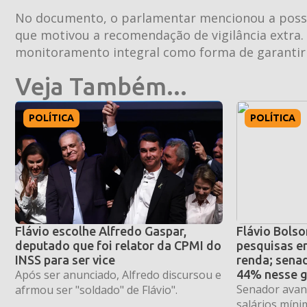
No documento, o parlamentar mencionou a possibi
que motivou a recomendação de vigilância extra.
monitoramento integral como forma de garantir 
Veja Também...
POLÍTICA
POLÍTICA
Flávio escolhe Alfredo Gaspar,
Flávio Bolso
deputado que foi relator da CPMI do
pesquisas en
INSS para ser vice
renda; sena
Após ser anunciado, Alfredo discursou e
44% nesse 
Senador avanç
afrmou ser "soldado" de Flávio".
salários mínim