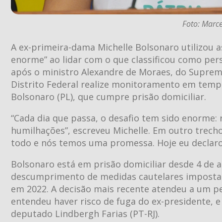
Foto: Marce
A ex-primeira-dama Michelle Bolsonaro utilizou a
enorme” ao lidar com o que classificou como per
após o ministro Alexandre de Moraes, do Supremo
Distrito Federal realize monitoramento em tempo 
Bolsonaro (PL), que cumpre prisão domiciliar.
“Cada dia que passa, o desafio tem sido enorme: r
humilhações”, escreveu Michelle. Em outro trech
todo e nós temos uma promessa. Hoje eu declaro: 
Bolsonaro está em prisão domiciliar desde 4 de 
descumprimento de medidas cautelares impostas 
em 2022. A decisão mais recente atendeu a um pe
entendeu haver risco de fuga do ex-presidente, e f
deputado Lindbergh Farias (PT-RJ).