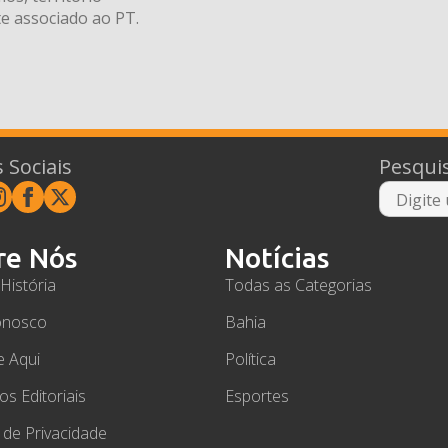
e associado ao PT.
 Sociais
Pesqui
re Nós
Notícias
História
Todas as Categorias
onosco
Bahia
e Aqui
Política
ios Editoriais
Esportes
a de Privacidade