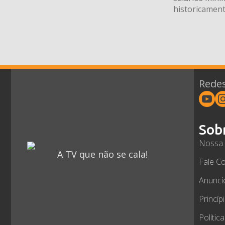
historicament
Redes
Sob
Nossa 
A TV que não se cala!
Fale C
Anunci
Princíp
Polític