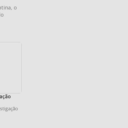
tina, o
do
gação
estigação