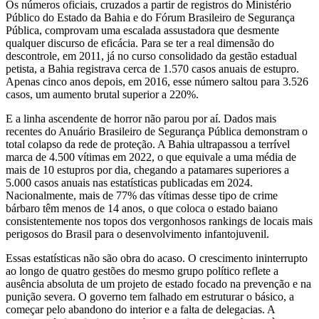
Os números oficiais, cruzados a partir de registros do Ministério
Público do Estado da Bahia e do Fórum Brasileiro de Segurança
Pública, comprovam uma escalada assustadora que desmente
qualquer discurso de eficácia. Para se ter a real dimensão do
descontrole, em 2011, já no curso consolidado da gestão estadual
petista, a Bahia registrava cerca de 1.570 casos anuais de estupro.
Apenas cinco anos depois, em 2016, esse número saltou para 3.526
casos, um aumento brutal superior a 220%.
E a linha ascendente de horror não parou por aí. Dados mais
recentes do Anuário Brasileiro de Segurança Pública demonstram o
total colapso da rede de proteção. A Bahia ultrapassou a terrível
marca de 4.500 vítimas em 2022, o que equivale a uma média de
mais de 10 estupros por dia, chegando a patamares superiores a
5.000 casos anuais nas estatísticas publicadas em 2024.
Nacionalmente, mais de 77% das vítimas desse tipo de crime
bárbaro têm menos de 14 anos, o que coloca o estado baiano
consistentemente nos topos dos vergonhosos rankings de locais mais
perigosos do Brasil para o desenvolvimento infantojuvenil.
Essas estatísticas não são obra do acaso. O crescimento ininterrupto
ao longo de quatro gestões do mesmo grupo político reflete a
ausência absoluta de um projeto de estado focado na prevenção e na
punição severa. O governo tem falhado em estruturar o básico, a
começar pelo abandono do interior e a falta de delegacias. A