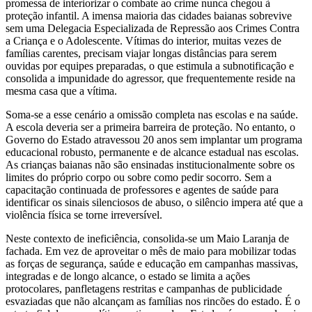
promessa de interiorizar o combate ao crime nunca chegou à
proteção infantil. A imensa maioria das cidades baianas sobrevive
sem uma Delegacia Especializada de Repressão aos Crimes Contra
a Criança e o Adolescente. Vítimas do interior, muitas vezes de
famílias carentes, precisam viajar longas distâncias para serem
ouvidas por equipes preparadas, o que estimula a subnotificação e
consolida a impunidade do agressor, que frequentemente reside na
mesma casa que a vítima.
Soma-se a esse cenário a omissão completa nas escolas e na saúde.
A escola deveria ser a primeira barreira de proteção. No entanto, o
Governo do Estado atravessou 20 anos sem implantar um programa
educacional robusto, permanente e de alcance estadual nas escolas.
As crianças baianas não são ensinadas institucionalmente sobre os
limites do próprio corpo ou sobre como pedir socorro. Sem a
capacitação continuada de professores e agentes de saúde para
identificar os sinais silenciosos de abuso, o silêncio impera até que a
violência física se torne irreversível.
Neste contexto de ineficiência, consolida-se um Maio Laranja de
fachada. Em vez de aproveitar o mês de maio para mobilizar todas
as forças de segurança, saúde e educação em campanhas massivas,
integradas e de longo alcance, o estado se limita a ações
protocolares, panfletagens restritas e campanhas de publicidade
esvaziadas que não alcançam as famílias nos rincões do estado. É o