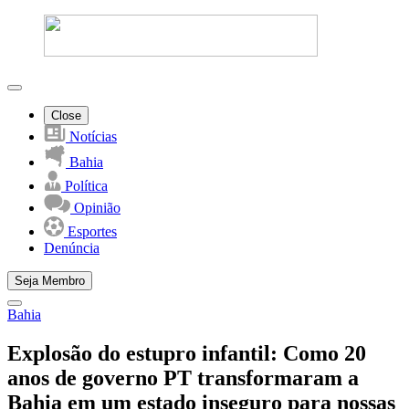
Close
Notícias
Bahia
Política
Opinião
Esportes
Denúncia
Seja Membro
Bahia
Explosão do estupro infantil: Como 20
anos de governo PT transformaram a
Bahia em um estado inseguro para nossas