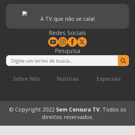
A TV que não se cala!
Redes Sociais
Pesquisa
Se
for
Sobre Nós
Notícias
Especiais
© Copyright 2022
Sem Censura TV
. Todos os
direitos reservados.