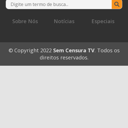
Se
for
Sobre Nós
Notícias
Especiais
© Copyright 2022
Sem Censura TV
. Todos os
direitos reservados.