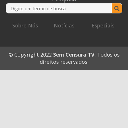
Se
for
Sobre Nós
Notícias
Especiais
© Copyright 2022
Sem Censura TV
. Todos os
direitos reservados.