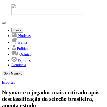
Close
Notícias
Bahia
Política
Opinião
Esportes
Denúncia
Seja Membro
Esportes
Neymar é o jogador mais criticado após
desclassificação da seleção brasileira,
aponta estudo