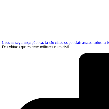
Caos na segurança pública: Já são cinco os policiais assassinados na 
Das vítimas quatro eram militares e um civil