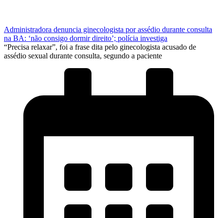
Administradora denuncia ginecologista por assédio durante consulta
na BA: ‘não consigo dormir direito’; polícia investiga
“Precisa relaxar”, foi a frase dita pelo ginecologista acusado de
assédio sexual durante consulta, segundo a paciente