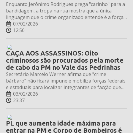
Enquanto Jerônimo Rodrigues prega "carinho" para a
bandidagem, a tropa na rua mostra que a única
linguagem que o crime organizado entende é a força
letal. A resposta à execução covarde do Soldado
07/02/2026
Glauber foi rápida, precisa e definitiva.
12:50
CAÇA AOS ASSASSINOS: Oito
criminosos são procurados pela morte
de cabo da PM no Vale das Pedrinhas
Secretário Marcelo Werner afirma que "crime
bárbaro" não ficará impune e mobiliza forças federais
e estaduais para localizar integrantes de facção que
executaram o policial. Cabo Glauber foi surpreendido
03/02/2026
após encerrar seu turno de serviço.
23:37
PL que aumenta idade máxima para
entrar na PM e Corpo de Bombeiros é