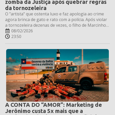
zomba da Justiça após quebrar regras
da tornozeleira
O "artista" que ostenta luxo e faz apologia ao crime
agora brinca de gato e rato com a polícia. Após violar
a tornozeleira dezenas de vezes, o filho de Marcinho
VP teve a prisão decretada e decidiu que a lei não se
08/02/2026
aplica a ele.
23:50
A CONTA DO “AMOR”: Marketing de
Jerônimo custa 5x mais que a