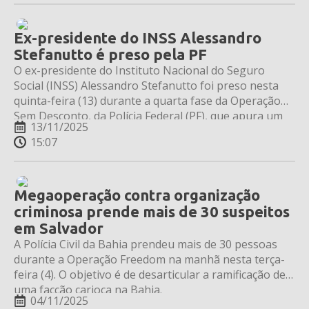
Ex-presidente do INSS Alessandro
Stefanutto é preso pela PF
O ex-presidente do Instituto Nacional do Seguro
Social (INSS) Alessandro Stefanutto foi preso nesta
quinta-feira (13) durante a quarta fase da Operação
Sem Desconto, da Polícia Federal (PF), que apura um
13/11/2025
esquema de fraudes em aposentadorias e pensões.
15:07
Megaoperação contra organização
criminosa prende mais de 30 suspeitos
em Salvador
A Polícia Civil da Bahia prendeu mais de 30 pessoas
durante a Operação Freedom na manhã nesta terça-
feira (4). O objetivo é de desarticular a ramificação de
uma facção carioca na Bahia.
04/11/2025