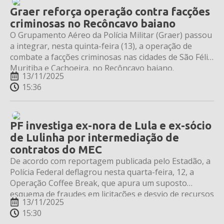
Graer reforça operação contra facções
criminosas no Recôncavo baiano
O Grupamento Aéreo da Polícia Militar (Graer) passou
a integrar, nesta quinta-feira (13), a operação de
combate a facções criminosas nas cidades de São Félix,
Muritiba e Cachoeira, no Recôncavo baiano.
13/11/2025
15:36
PF investiga ex-nora de Lula e ex-sócio
de Lulinha por intermediação de
contratos do MEC
De acordo com reportagem publicada pelo Estadão, a
Polícia Federal deflagrou nesta quarta-feira, 12, a
Operação Coffee Break, que apura um suposto
esquema de fraudes em licitações e desvio de recursos
13/11/2025
públicos envolvendo contratos do Ministério da
15:30
Educação (MEC) e prefeituras do interior de São Paulo.