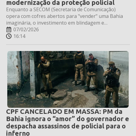
modernização da proteção policial
Enquanto a SECOM (Secretaria de Comunicação)
opera com cofres abertos para "vender" uma Bahia
imaginária, o investimento em blindagem e
inteligência para quem está na linha de frente sofre
07/02/2026
com o conta-gotas estatal. Veja os números que o
16:14
Palácio de Ondina tenta esconder.
CPF CANCELADO EM MASSA: PM da
Bahia ignora o “amor” do governador e
despacha assassinos de policial para o
inferno