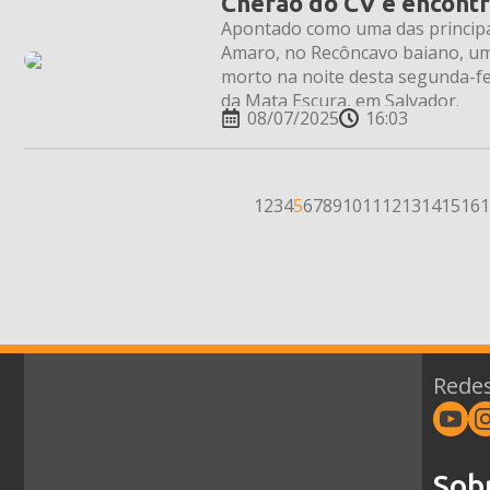
Chefão do CV é encont
Apontado como uma das principa
Amaro, no Recôncavo baiano, um
morto na noite desta segunda-fei
da Mata Escura, em Salvador.
08/07/2025
16:03
1
2
3
4
5
6
7
8
9
10
11
12
13
14
15
16
1
Redes
Sob