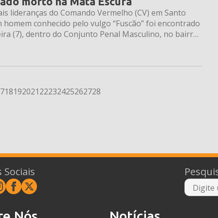
rado morto na Mata Escura
is lideranças do Comando Vermelho (CV) em Santo
 homem conhecido pelo vulgo “Fuscão” foi encontrado
ra (7), dentro do Conjunto Penal Masculino, no bairro
7
18
19
20
21
22
23
24
25
26
27
28
 Sociais
Pesqui
re Nós
Notícias