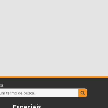
sa
Search
for:
Especiais