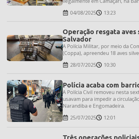
ilegalmente em Camaçari, na Bah
04/08/2025
13:23
Operação resgata aves s
Salvador
A Polícia Militar, por meio da C
(Coppa), apreendeu 18 aves silve
28/07/2025
10:30
Polícia acaba com barri
A Polícia Civil removeu nesta sex
usavam para impedir a circulação
Narandiba e Engomadeira.
25/07/2025
12:01
Três operações policia