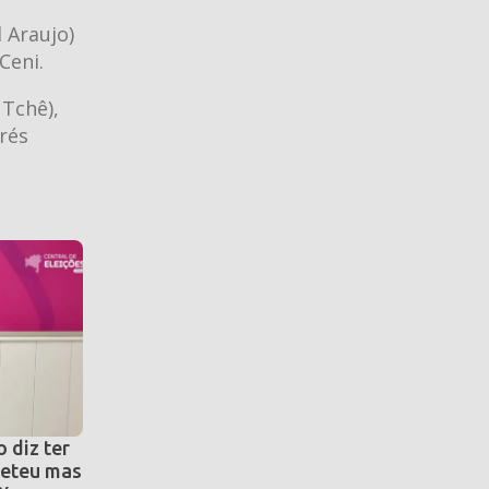
 Araujo)
Ceni.
 Tchê),
rés
 diz ter
eteu mas