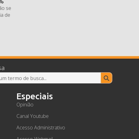
6%
ão se
ia de
sa
Search
for:
Especiais
Opinião
Canal Youtube
Acesso Administrativo
Acesso Webmail