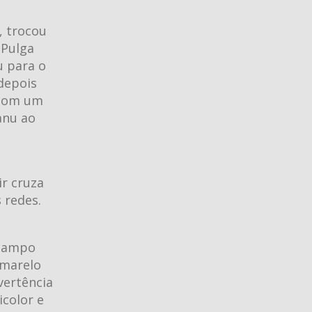
, trocou
 Pulga
u para o
depois
u com um
anu ao
ir cruza
 redes.
 campo
amarelo
vertência
color e