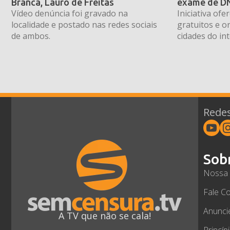
Branca, Lauro de Freitas
exame de DN
Vídeo denúncia foi gravado na
Iniciativa of
localidade e postado nas redes sociais
gratuitos e o
de ambos.
cidades do int
Redes
Sob
Nossa 
Fale C
Anunci
A TV que não se cala!
Princíp