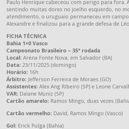
Paulo Henrique cabeceou com perigo para fora. 
sentindo muitas dores no joelho esquerdo, no mo
atendimento, o uruguaio permaneceu em campo no 
Alexandre e finalizou para a grande defesa de Lé
FICHA TÉCNICA
Bahia 1×0 Vasco
Campeonato Brasileiro – 35ª rodada
Local:
Arena Fonte Nova, em Salvador (BA)
Data:
23/11/2025 (domingo)
Horário:
16h
Árbitro:
Jefferson Ferreira de Moraes (GO)
Assistentes:
Alex Ang Ribeiro (SP) e Leone Carva
VAR:
Daiane Muniz (SP)
Cartão amarelo:
Ramos Mingo, duas vezes (Bahia)
Cartão vermelho:
David, Ramos Mingo (Vasco)
Gol:
Erick Pulga (Bahia)