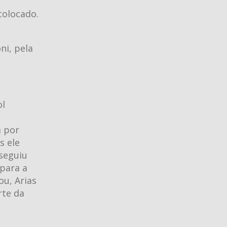
colocado.
ni, pela
ol
a por
s ele
nseguiu
 para a
ou, Arias
rte da