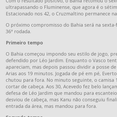
Com o resultado positivo, o Bahia retomou o sext
ultrapassando o Fluminense, que agora é o séti
Estacionado nos 42, o Cruzmaltino permanece na 
O próximo compromisso do Bahia será na sexta-fei
36ª rodada.
Primeiro tempo
O Bahia começou impondo seu estilo de jogo, pre
defendido por Léo Jardim. Enquanto o Vasco ten
apareciam, mas depois passou dividir a posse de
Arias aos 19 minutos. Jogada de pé em pé, Evert
chutou para fora. No minuto seguinte, o camisa 
cortar de cabeça. Aos 30, Acevedo fez belo lança
defesa de Léo Jardim que mandou para escanteio. 
desviou de cabeça, mas Kanu não conseguiu finali
entrada da área, mas mandou para fora.