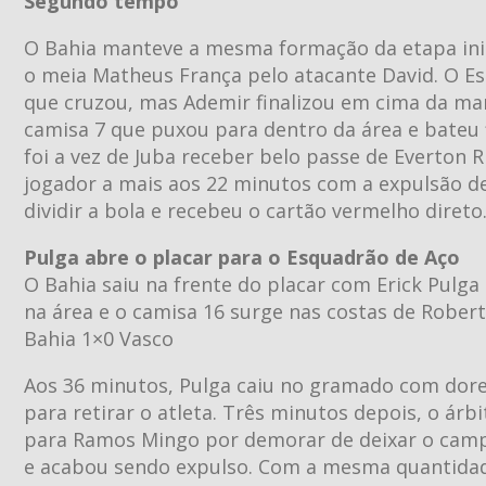
Segundo tempo
O Bahia manteve a mesma formação da etapa inici
o meia Matheus França pelo atacante David. O E
que cruzou, mas Ademir finalizou em cima da marc
camisa 7 que puxou para dentro da área e bateu 
foi a vez de Juba receber belo passe de Everton 
jogador a mais aos 22 minutos com a expulsão d
dividir a bola e recebeu o cartão vermelho direto
Pulga abre o placar para o Esquadrão de Aço
O Bahia saiu na frente do placar com Erick Pulga
na área e o camisa 16 surge nas costas de Rober
Bahia 1×0 Vasco
Aos 36 minutos, Pulga caiu no gramado com dor
para retirar o atleta. Três minutos depois, o ár
para Ramos Mingo por demorar de deixar o campo
e acabou sendo expulso. Com a mesma quantidad