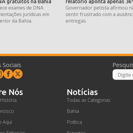
A gratuitos na Bahia
relatório aponta apenas 3
erece exames de DNA
Governador petista afirmou n
rientações jurídicas em
sentir frustrado com a ausênc
erior da Bahia.
entregas.
 Sociais
Pesqui
re Nós
Notícias
História
Todas as Categorias
onosco
Bahia
e Aqui
Política
ios Editoriais
Esportes