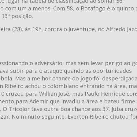
o lugar na tabela de classificação ao somar 56,
mo com um a menos. Com 58, o Botafogo é o quinto 
13ª posição.
ra (28), às 19h, contra o Juventude, no Alfredo Jaco
ssionando o adversário, mas sem levar perigo ao g
tava subir para o ataque quando as oportunidades
 bola. Mas a melhor chance do jogo foi desperdiçad
on Ribeiro achou o colombiano entrando na área, ma
10 cruzou para Willian José, mas Paulo Henrique co
mento para Ademir que invadiu a área e bateu firme
O Tricolor teve outra boa chance aos 37, Juba cruz
zar. No minuto seguinte, Everton Ribeiro chutou fo