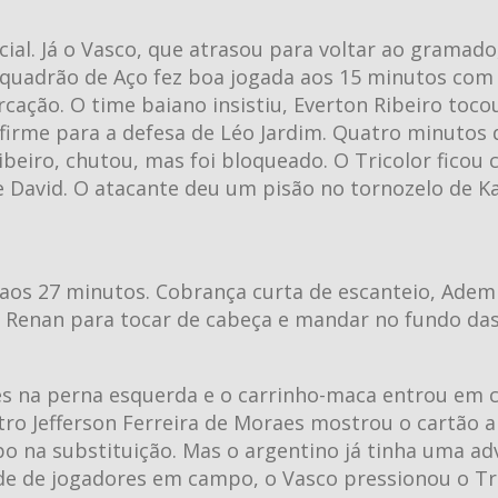
al. Já o Vasco, que atrasou para voltar ao gramado
squadrão de Aço fez boa jogada aos 15 minutos com
ação. O time baiano insistiu, Everton Ribeiro toco
firme para a defesa de Léo Jardim. Quatro minutos 
Ribeiro, chutou, mas foi bloqueado. O Tricolor fico
e David. O atacante deu um pisão no tornozelo de K
.
 aos 27 minutos. Cobrança curta de escanteio, Adem
t Renan para tocar de cabeça e mandar no fundo das
es na perna esquerda e o carrinho-maca entrou em
bitro Jefferson Ferreira de Moraes mostrou o cartão 
 na substituição. Mas o argentino já tinha uma ad
e de jogadores em campo, o Vasco pressionou o Tri