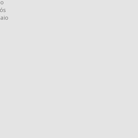
po
pós
aio