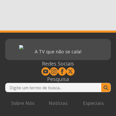
A TV que não se cala!
Redes Sociais
Pesquisa
Se
for
Sobre Nós
Notícias
Especiais