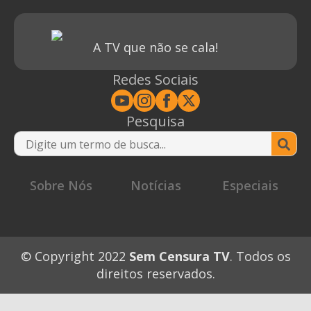
A TV que não se cala!
Redes Sociais
Pesquisa
Se
for
Sobre Nós
Notícias
Especiais
© Copyright 2022
Sem Censura TV
. Todos os
direitos reservados.