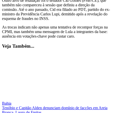
Outro alvo de retaliação foi o senador Cid Gomes (PSB-CE), que
também não compareceu à sessão que definiu a direção da
comissão. Até o ano passado, Cid era filiado ao PDT, partido do ex-
ministro da Previdência Carlos Lupi, demitido após a revelação do
esquema de fraudes no INSS.
As trocas indicam não apenas uma tentativa de recompor forças na
CPMI, mas também uma mensagem de Lula a integrantes da base:
ausência em votações-chave pode custar caro.
Veja Também...
Bahia
Tenóbio e Capitão Alden denunciam domínio de facções em Areia
Branca, Lauro de Freitas