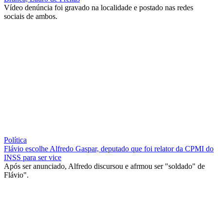
Vídeo denúncia foi gravado na localidade e postado nas redes
sociais de ambos.
Política
Flávio escolhe Alfredo Gaspar, deputado que foi relator da CPMI do
INSS para ser vice
Após ser anunciado, Alfredo discursou e afrmou ser "soldado" de
Flávio".