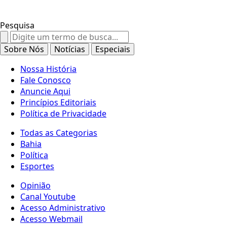
Pesquisa
Search
for:
Sobre Nós
Notícias
Especiais
Nossa História
Fale Conosco
Anuncie Aqui
Princípios Editoriais
Política de Privacidade
Todas as Categorias
Bahia
Política
Esportes
Opinião
Canal Youtube
Acesso Administrativo
Acesso Webmail