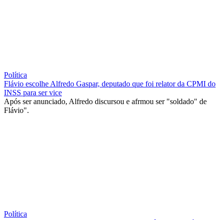
Política
Flávio escolhe Alfredo Gaspar, deputado que foi relator da CPMI do
INSS para ser vice
Após ser anunciado, Alfredo discursou e afrmou ser "soldado" de
Flávio".
Política