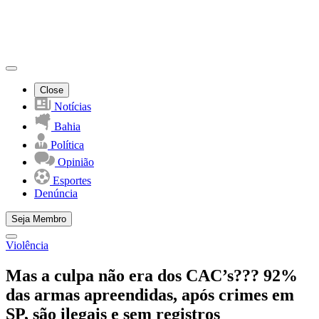
Close
Notícias
Bahia
Política
Opinião
Esportes
Denúncia
Seja Membro
Violência
Mas a culpa não era dos CAC’s??? 92%
das armas apreendidas, após crimes em
SP, são ilegais e sem registros