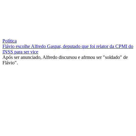
Política
Flávio escolhe Alfredo Gaspar, deputado que foi relator da CPMI do
INSS para ser vice
Após ser anunciado, Alfredo discursou e afrmou ser "soldado" de
Flávio".