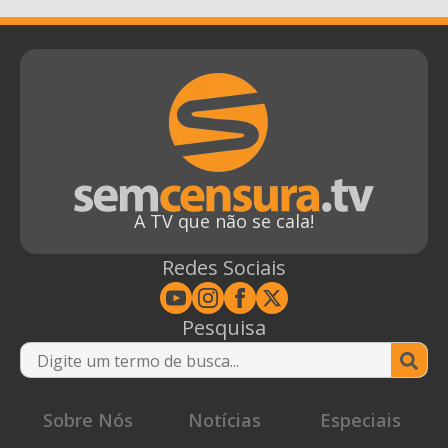
A TV que não se cala!
Redes Sociais
Pesquisa
Se
for
Sobre Nós
Notícias
Especiais