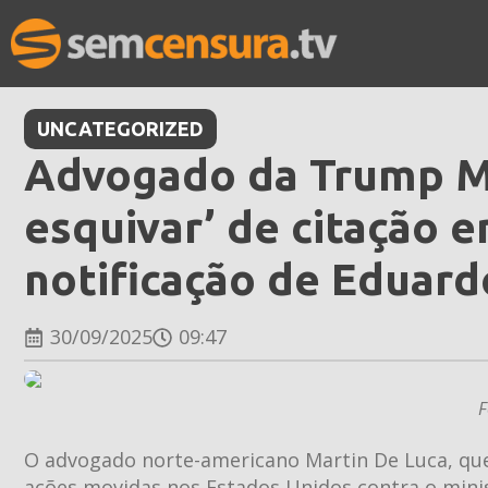
UNCATEGORIZED
Advogado da Trump Me
esquivar’ de citação e
notificação de Eduar
30/09/2025
09:47
F
O advogado norte-americano Martin De Luca, qu
ações movidas nos Estados Unidos contra o minis