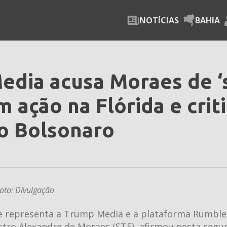
NOTÍCIAS
BAHIA
dia acusa Moraes de ‘
m ação na Flórida e crit
do Bolsonaro
oto: Divulgação
e representa a Trump Media e a plataforma Rumbl
tro Alexandre de Moraes (STF), afirmou nesta segun