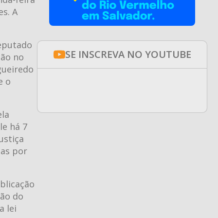
es. A
deputado
SE INSCREVA NO YOUTUBE
ção no
gueiredo
e o
ela
le há 7
ustiça
das por
blicação
ção do
 lei