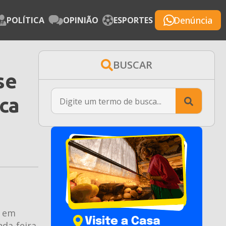
Denúncia
POLÍTICA
OPINIÃO
ESPORTES
BUSCAR
se
Searc
ica
for:
e em
da-feira