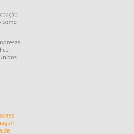
 coação
ão como
mpresas,
dico
Unidos.