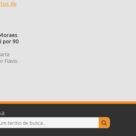
 Moraes
i por 90
arta
r Flávio
sa
Search
for: