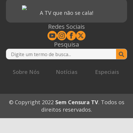
A TV que não se cala!
Redes Sociais
Pesquisa
Se
for
Sobre Nós
Notícias
Especiais
© Copyright 2022
Sem Censura TV
. Todos os
direitos reservados.