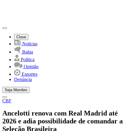
Close
Notícias
Bahia
Política
Opinião
Esportes
Denúncia
Seja Membro
CBF
Ancelotti renova com Real Madrid até
2026 e adia possibilidade de comandar a
Seleção Brasileira