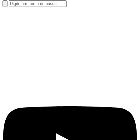
Search
for: