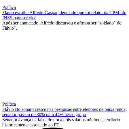
Política
Flávio escolhe Alfredo Gaspar, deputado que foi relator da CPMI do
INSS para ser vice
Após ser anunciado, Alfredo discursou e afrmou ser "soldado" de
Flávio".
Política
Flávio Bolsonaro cresce nas pesquisas entre eleitores de baixa renda;
senador passou de 30% para 44% nesse grupo
Senador avança na faixa de um a dois salários mínimos, território
historicamente associado ao PT.