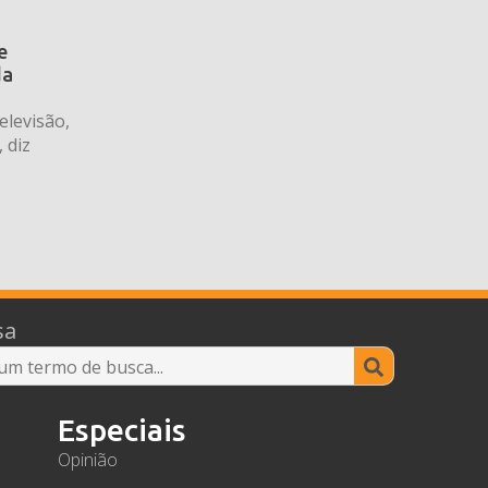
e
da
elevisão,
 diz
sa
Search
for:
Especiais
Opinião