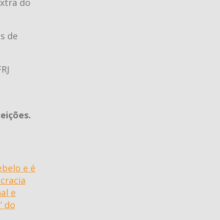
xtra do
os de
FRJ
eições.