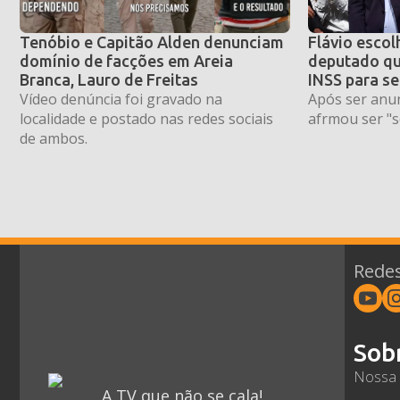
Tenóbio e Capitão Alden denunciam
Flávio escol
domínio de facções em Areia
deputado qu
Branca, Lauro de Freitas
INSS para se
Vídeo denúncia foi gravado na
Após ser anun
localidade e postado nas redes sociais
afrmou ser "s
de ambos.
Redes
Sob
Nossa 
A TV que não se cala!