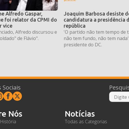
he Alfredo Gaspar,
Joaquim Barbosa desiste d
e foi relator da CPMI do
candidatura a presidência 
r vice
república
ciado, Alfredo discursou e
'O partido não tem tempo de t
oldado" de Flávio".
não tem fundo, não tem nada',
presidente do DC.
 Sociais
Pesqui
re Nós
Notícias
História
Todas as Categorias