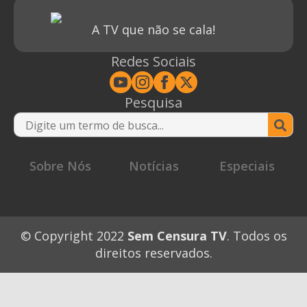
A TV que não se cala!
Redes Sociais
Pesquisa
Se
for
Sobre Nós
Notícias
Especiais
© Copyright 2022
Sem Censura TV
. Todos os
direitos reservados.