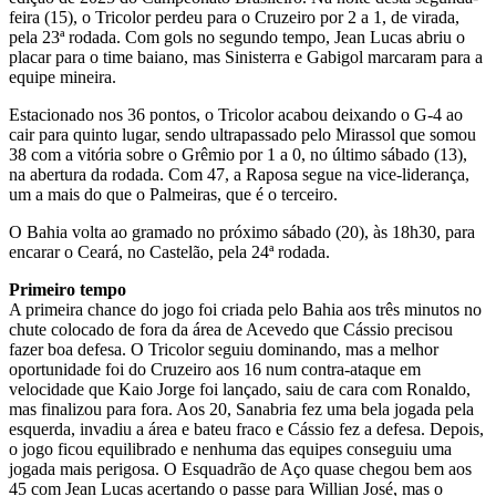
feira (15), o Tricolor perdeu para o Cruzeiro por 2 a 1, de virada,
pela 23ª rodada. Com gols no segundo tempo, Jean Lucas abriu o
placar para o time baiano, mas Sinisterra e Gabigol marcaram para a
equipe mineira.
Estacionado nos 36 pontos, o Tricolor acabou deixando o G-4 ao
cair para quinto lugar, sendo ultrapassado pelo Mirassol que somou
38 com a vitória sobre o Grêmio por 1 a 0, no último sábado (13),
na abertura da rodada. Com 47, a Raposa segue na vice-liderança,
um a mais do que o Palmeiras, que é o terceiro.
O Bahia volta ao gramado no próximo sábado (20), às 18h30, para
encarar o Ceará, no Castelão, pela 24ª rodada.
Primeiro tempo
A primeira chance do jogo foi criada pelo Bahia aos três minutos no
chute colocado de fora da área de Acevedo que Cássio precisou
fazer boa defesa. O Tricolor seguiu dominando, mas a melhor
oportunidade foi do Cruzeiro aos 16 num contra-ataque em
velocidade que Kaio Jorge foi lançado, saiu de cara com Ronaldo,
mas finalizou para fora. Aos 20, Sanabria fez uma bela jogada pela
esquerda, invadiu a área e bateu fraco e Cássio fez a defesa. Depois,
o jogo ficou equilibrado e nenhuma das equipes conseguiu uma
jogada mais perigosa. O Esquadrão de Aço quase chegou bem aos
45 com Jean Lucas acertando o passe para Willian José, mas o