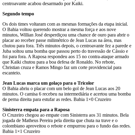
centroavante acabou desarmado por Kaiki.
Segundo tempo
Os dois times voltaram com as mesmas formações da etapa inicial.
O Bahia voltou querendo mostrar a mesma força e aos nove
minutos, Willian José desperdiçou uma chance de ouro para abrir o
placar ao receber passe milimétrico de Jean Lucas na área, mas
chutou para fora. Três minutos depois, o centroavante fez a parede e
Juba soltou uma bomba que passou perto do travessão de Cássio e
foi para fora. A Raposa respondeu aos 15 no contra-ataque armado
que Kaiki chutou para a boa defesa de Ronaldo. No rebote,
Christian cruza e Ramos Mingo faz um corte providencial para
escanteio.
Jean Lucas marca um golaço para o Tricolor
O Bahia abriu o placar com um belo gol de Jean Lucas aos 20
minutos. O camisa 6 recebeu na intermediária e acertou uma bomba
de perna direita para estufar as redes. Bahia 1×0 Cruzeiro
Sinisterra empata para a Raposa
O Cruzeiro chegou ao empate com Sinisterra aos 31 minutos. Bela
jogada de Matheus Pereira pela direita que chuta na trave e o
colombiano aproveitou o rebote e empurrou para o fundo das redes.
Bahia 1×1 Cruzeiro