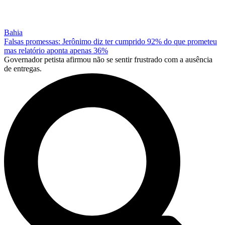
Bahia
Falsas promessas: Jerônimo diz ter cumprido 92% do que prometeu
mas relatório aponta apenas 36%
Governador petista afirmou não se sentir frustrado com a ausência
de entregas.