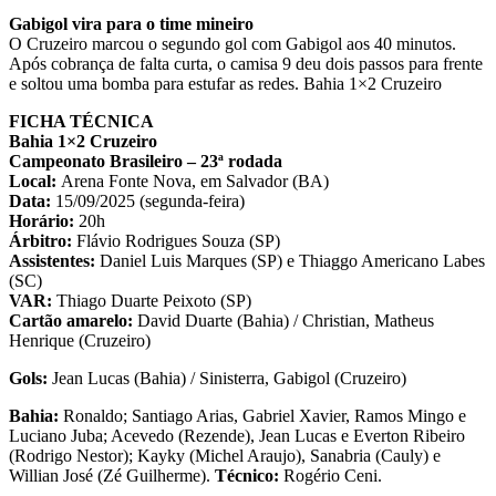
Gabigol vira para o time mineiro
O Cruzeiro marcou o segundo gol com Gabigol aos 40 minutos.
Após cobrança de falta curta, o camisa 9 deu dois passos para frente
e soltou uma bomba para estufar as redes. Bahia 1×2 Cruzeiro
FICHA TÉCNICA
Bahia 1×2 Cruzeiro
Campeonato Brasileiro – 23ª rodada
Local:
Arena Fonte Nova, em Salvador (BA)
Data:
15/09/2025 (segunda-feira)
Horário:
20h
Árbitro:
Flávio Rodrigues Souza (SP)
Assistentes:
Daniel Luis Marques (SP) e Thiaggo Americano Labes
(SC)
VAR:
Thiago Duarte Peixoto (SP)
Cartão amarelo:
David Duarte (Bahia) / Christian, Matheus
Henrique (Cruzeiro)
Gols:
Jean Lucas (Bahia) / Sinisterra, Gabigol (Cruzeiro)
Bahia:
Ronaldo; Santiago Arias, Gabriel Xavier, Ramos Mingo e
Luciano Juba; Acevedo (Rezende), Jean Lucas e Everton Ribeiro
(Rodrigo Nestor); Kayky (Michel Araujo), Sanabria (Cauly) e
Willian José (Zé Guilherme).
Técnico:
Rogério Ceni.