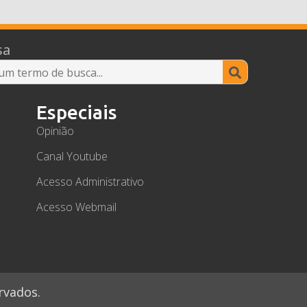
sa
Search
for:
Especiais
Opinião
Canal Youtube
Acesso Administrativo
Acesso Webmail
rvados.