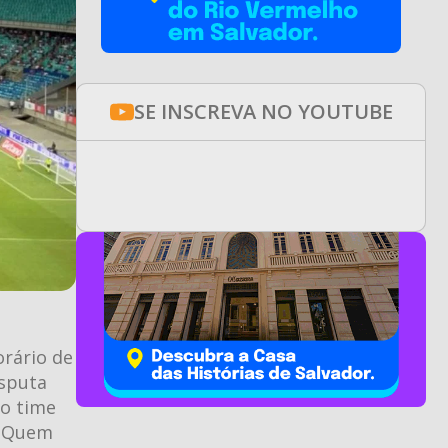
SE INSCREVA NO YOUTUBE
orário de
isputa
 o time
. Quem