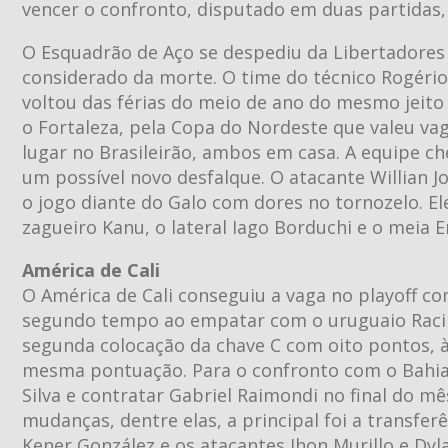
vencer o confronto, disputado em duas partidas, 
O Esquadrão de Aço se despediu da Libertadore
considerado da morte. O time do técnico Rogério C
voltou das férias do meio de ano do mesmo jeito
o Fortaleza, pela Copa do Nordeste que valeu vag
lugar no Brasileirão, ambos em casa. A equipe c
um possível novo desfalque. O atacante Willian J
o jogo diante do Galo com dores no tornozelo. E
zagueiro Kanu, o lateral Iago Borduchi e o meia
América de Cali
O América de Cali conseguiu a vaga no playoff c
segundo tempo ao empatar com o uruguaio Racin
segunda colocação da chave C com oito pontos, à
mesma pontuação. Para o confronto com o Bahia,
Silva e contratar Gabriel Raimondi no final do m
mudanças, dentre elas, a principal foi a transfer
Kener González e os atacantes Jhon Murillo e Dyl