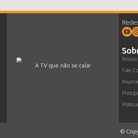
Redes
Sob
Nossa 
A TV que não se cala!
Fale C
Anunci
Princíp
Polític
© Copy