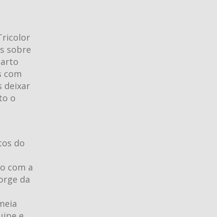
o
Tricolor
os sobre
uarto
s com
s deixar
to o
tos do
a
ro com a
orge da
 meia
uipe e