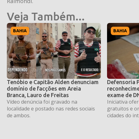
Raimondi.
Veja Também...
BAHIA
BAHIA
Tenóbio e Capitão Alden denunciam
Defensoria 
domínio de facções em Areia
reconhecime
Branca, Lauro de Freitas
exame de DN
Vídeo denúncia foi gravado na
Iniciativa of
localidade e postado nas redes sociais
gratuitos e o
de ambos.
cidades do int