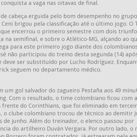
conquista a vaga nas oitavas de final.
s de cabeça erguida pelo bom desempenho no grup
eni brigou pela classificação até o último jogo. O 
 que encerrou o primeiro semestre com dois triunf
a na semifinal, e sobre o Atlético-MG, alçando ao q
hega para este primeiro jogo diante dos colombiano
osé não participou do treino desta segunda (14) apó
le deve ser substituído por Lucho Rodríguez. Enquan
 Erick seguem no departamento médico.
om um gol salvador do zagueiro Pestaña aos 49 minu
g. Com o resultado, o time colombiano ficou com 
 frente do Corinthians, que foi eliminado em tercei
 o clube colombiano trocou de técnico ao demitir J
ês de junho. Além do treinador, o elenco passou por
ência do artilheiro Duván Vergara. Por outro lado, o
an Borrero foram contratados, já estrearam pela eq