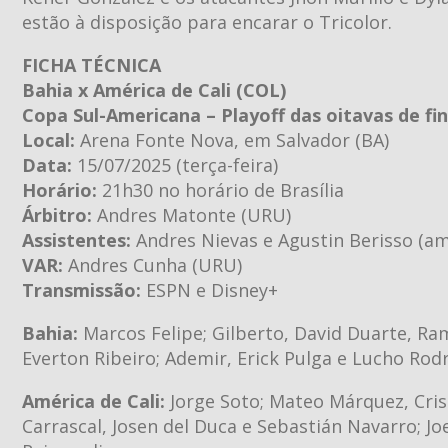
estão à disposição para encarar o Tricolor.
FICHA TÉCNICA
Bahia x América de Cali (COL)
Copa Sul-Americana – Playoff das oitavas de fin
Local:
Arena Fonte Nova, em Salvador (BA)
Data:
15/07/2025 (terça-feira)
Horário:
21h30 no horário de Brasília
Árbitro:
Andres Matonte (URU)
Assistentes:
Andres Nievas e Agustin Berisso (a
VAR:
Andres Cunha (URU)
Transmissão:
ESPN e Disney+
Bahia:
Marcos Felipe; Gilberto, David Duarte, Ra
Everton Ribeiro; Ademir, Erick Pulga e Lucho Rod
América de Cali:
Jorge Soto; Mateo Márquez, Crist
Carrascal, Josen del Duca e Sebastián Navarro; J