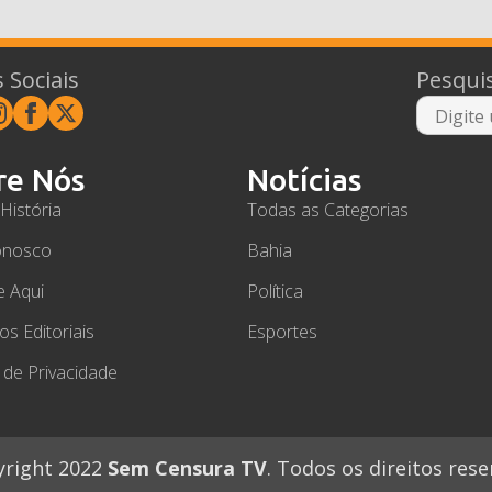
 Sociais
Pesqui
re Nós
Notícias
História
Todas as Categorias
onosco
Bahia
e Aqui
Política
ios Editoriais
Esportes
a de Privacidade
right 2022
Sem Censura TV
. Todos os direitos rese