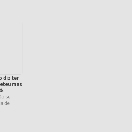
 diz ter
eteu mas
6%
ão se
ia de