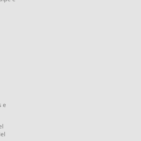
s e
el
el