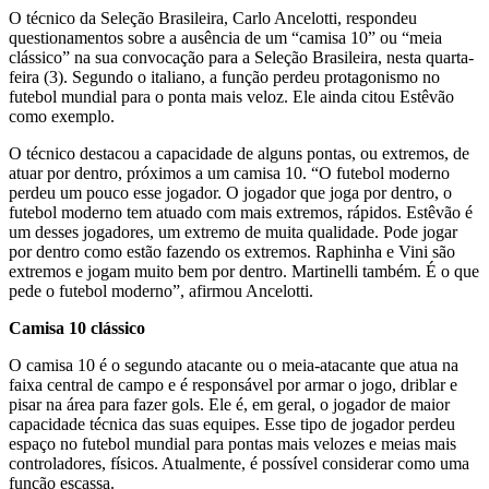
O técnico da Seleção Brasileira, Carlo Ancelotti, respondeu
questionamentos sobre a ausência de um “camisa 10” ou “meia
clássico” na sua convocação para a Seleção Brasileira, nesta quarta-
feira (3). Segundo o italiano, a função perdeu protagonismo no
futebol mundial para o ponta mais veloz. Ele ainda citou Estêvão
como exemplo.
O técnico destacou a capacidade de alguns pontas, ou extremos, de
atuar por dentro, próximos a um camisa 10. “O futebol moderno
perdeu um pouco esse jogador. O jogador que joga por dentro, o
futebol moderno tem atuado com mais extremos, rápidos. Estêvão é
um desses jogadores, um extremo de muita qualidade. Pode jogar
por dentro como estão fazendo os extremos. Raphinha e Vini são
extremos e jogam muito bem por dentro. Martinelli também. É o que
pede o futebol moderno”, afirmou Ancelotti.
Camisa 10 clássico
O camisa 10 é o segundo atacante ou o meia-atacante que atua na
faixa central de campo e é responsável por armar o jogo, driblar e
pisar na área para fazer gols. Ele é, em geral, o jogador de maior
capacidade técnica das suas equipes. Esse tipo de jogador perdeu
espaço no futebol mundial para pontas mais velozes e meias mais
controladores, físicos. Atualmente, é possível considerar como uma
função escassa.