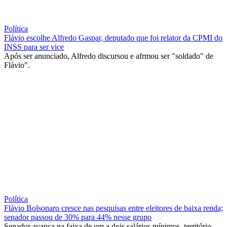
Política
Flávio escolhe Alfredo Gaspar, deputado que foi relator da CPMI do
INSS para ser vice
Após ser anunciado, Alfredo discursou e afrmou ser "soldado" de
Flávio".
Política
Flávio Bolsonaro cresce nas pesquisas entre eleitores de baixa renda;
senador passou de 30% para 44% nesse grupo
Senador avança na faixa de um a dois salários mínimos, território