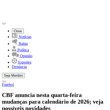
Close
Notícias
Bahia
Política
Opinião
Esportes
Denúncia
Seja Membro
Futebol
CBF anuncia nesta quarta-feira
mudanças para calendário de 2026; veja
possíveis novidades