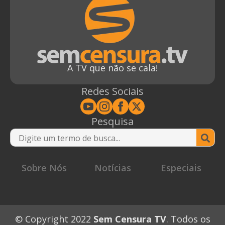
A TV que não se cala!
Redes Sociais
Pesquisa
Se
for
Sobre Nós
Notícias
Especiais
© Copyright 2022
Sem Censura TV
. Todos os