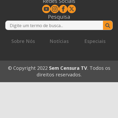
Redes Sociais
Pesquisa
Se
for
Sobre Nós
Notícias
Especiais
© Copyright 2022
Sem Censura TV
. Todos os
direitos reservados.