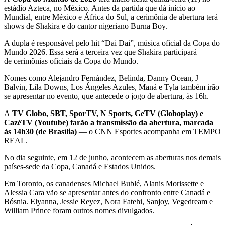
estádio Azteca, no México. Antes da partida que dá início ao
Mundial, entre México e África do Sul, a cerimônia de abertura terá
shows de Shakira e do cantor nigeriano Burna Boy.
A dupla é responsável pelo hit “Dai Dai”, música oficial da Copa do
Mundo 2026. Essa será a terceira vez que Shakira participará
de cerimônias oficiais da Copa do Mundo.
Nomes como Alejandro Fernández, Belinda, Danny Ocean, J
Balvin, Lila Downs, Los Ángeles Azules, Maná e Tyla também irão
se apresentar no evento, que antecede o jogo de abertura, às 16h.
A
TV Globo, SBT, SporTV, N Sports, GeTV (Globoplay) e
CazéTV (Youtube) farão a transmissão da abertura, marcada
às 14h30 (de Brasília)
— o CNN Esportes acompanha em TEMPO
REAL.
No dia seguinte, em 12 de junho, acontecem as aberturas nos demais
países-sede da Copa, Canadá e Estados Unidos.
Em Toronto, os canadenses Michael Bublé, Alanis Morissette e
Alessia Cara vão se apresentar antes do confronto entre Canadá e
Bósnia. Elyanna, Jessie Reyez, Nora Fatehi, Sanjoy, Vegedream e
William Prince foram outros nomes divulgados.