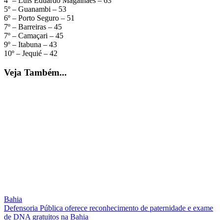
4º – Luís Eduardo Magalhães – 63
5º – Guanambi – 53
6º – Porto Seguro – 51
7º – Barreiras – 45
7º – Camaçari – 45
9º – Itabuna – 43
10º – Jequié – 42
Veja Também...
Bahia
Defensoria Pública oferece reconhecimento de paternidade e exame
de DNA gratuitos na Bahia