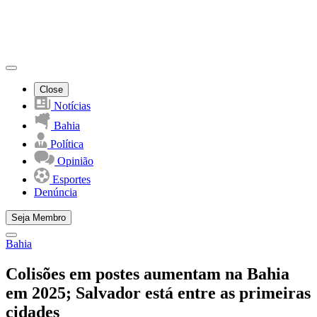
Close
Notícias
Bahia
Política
Opinião
Esportes
Denúncia
Seja Membro
Bahia
Colisões em postes aumentam na Bahia
em 2025; Salvador está entre as primeiras
cidades