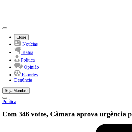
Close
Notícias
Bahia
Política
Opinião
Esportes
Denúncia
Seja Membro
Política
Com 346 votos, Câmara aprova urgência p